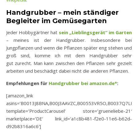
Handgrubber – mein ständiger
Begleiter im Gemüsegarten
Jeder Hobbygärtner hat
sein „Lieblingsgerät“ im Garten
– meines ist der Handgrubber. Insbesondere bei
Jungpflanzen und wenn die Pflanzen später eng stehen und
groß sind, komme ich mit dem Handgrubber sehr
gut zurecht. Man kann zwischen den Pflanzen sehr gezielt
arbeiten und beschädigt dabei nicht die anderen Pflanzen.
Empfehlungen für
Handgrubber bei amazon.de*
:
[amazon_link
asins=’B0013J8BNA,B00J3AAVZC,B00553VR5O,B0037Q7LI8′
template=’ProductCarousel‘ store=’grueneliebe-21′
marketplace=’DE‘ link_id=’a1c8b481-f2e0-11e6-b62d-
d92b8316a6c6′]