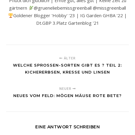
Pflück dich glücklich! | Ernte gut, alles gut | Keine Zeit zu
gärtnern
@grueneliebemissgreenball @missgreenball
Goldener Blogger 'Hobby' '23 | IG Garden GHBA '22 |
Dt.GBP 3.Platz Gartenblog '21
ÄLTER
WELCHE SPROSSEN-SORTEN GIBT ES ? TEIL 2:
KICHERERBSEN, KRESSE UND LINSEN
NEUER
NEUES VOM FELD: MÖGEN MÄUSE ROTE BETE?
EINE ANTWORT SCHREIBEN