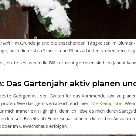
u kalt?
Im Grunde ja und die anstehenden Tätigkeiten im Blumen-
ge, auch die ersten Schnitt- und Pflanzarbeiten stehen bereits je
t, erntet es, wenn die Blätter nicht gefroren sind. Im Januar ka
n: Das Gartenjahr aktiv planen un
 beste Gelegenheit den Garten für das kommende Jahr zu plane
t prüfen. Wie das geht verrate ich euch hier:
Die Keimprobe.
Wenn 
ür mich immer ein Highlight, denn ich liebe es mich durch Saatgu
erden soll. Bereits ab Ende Januar können die ersten Aussaate
k oder im Gewächshaus erfolgen.