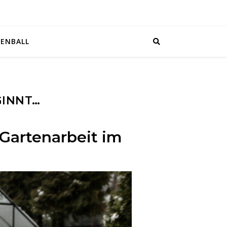
EENBALL
GINNT…
 Gartenarbeit im