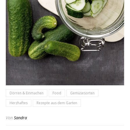
Dörren & Einmachen
Food
Gemüsesorten
Herzhaftes
Rezepte aus dem Garten
Von
Sandra